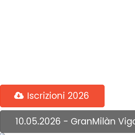
Un ciclismo romantico che
non riesci a toglierti di
dosso,
prendi la bici col 52-42 ...
allora capisci!
Iscrizioni 2026
10.05.2026 - GranMilàn Vig