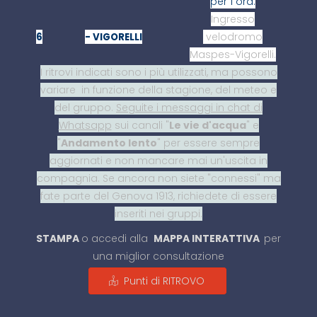
per 1 ora.
Ingresso
velodromo
6
- VIGORELLI
Maspes-Vigorelli.
I ritrovi indicati sono i più utilizzati, ma possono
variare in funzione della stagione, del meteo e
del gruppo.
Seguite i messaggi in chat di
Whatsapp
sui canali "
Le vie d'acqua
" e
"
Andamento lento
" per essere sempre
aggiornati e non mancare mai un'uscita in
compagnia. Se ancora non siete "connessi" ma
fate parte del Genova 1913, richiedete di essere
inseriti nei gruppi.
STAMPA
o accedi alla
MAPPA INTERATTIVA
per
una miglior consultazione
Punti di RITROVO