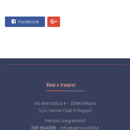
Facebook
Vieni a trovarci
via Marostica 4 - 20146 Milano
(c/o Tennis Club 5 Pioppi)
Patrizia (segretaria)
338 6540815
- info@genova1913.it