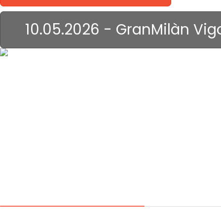
10.05.2026 - GranMilàn Vig
il Genova...
roba anche di
altri tempi!