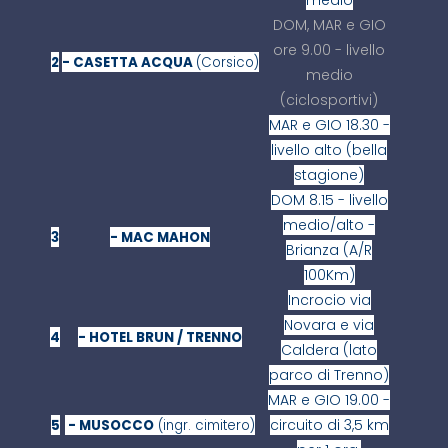
medio
DOM, MAR e GIO
ore 9.00 - livello
2
- CASETTA ACQUA
(Corsico)
medio
(ciclosportivi)
MAR e GIO 18.30 -
livello alto (bella
stagione)
DOM 8.15 - livello
medio/alto -
3
- MAC MAHON
Brianza (A/R
100Km)
Incrocio via
Novara e via
4
- HOTEL BRUN / TRENNO
Caldera (lato
parco di Trenno)
MAR e GIO 19.00 -
circuito di 3,5 km
5
- MUSOCCO
(ingr. cimitero)