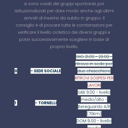
si sono creati dei gruppi spontanei, poi
istituzionalizzati per dare modo anche agli ultimi
arrivati di inserirsi da subito in gruppo. Il
consiglio è di provare tutte le combinazioni per
verificare il livello ciclistico dei diversi gruppi e
poter successivamente scegliere in base al
proprio livello.
GIO 21.00 - 23.00 -
ritrovo in sede per
due chiacchiere
0
- SEDE SOCIALE
RITROVI SOSPESI PER
LAVORI
SAB 9.00 - livello
medio/alto -
1
- TORNELLI
Bereguardo A/R
(70Km)
DOM 9.00 - livello