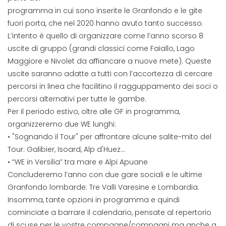
programma in cui sono inserite le Granfondo e le gite
fuori porta, che nel 2020 hanno avuto tanto successo.
L’intento è quello di organizzare come l’anno scorso 8
uscite di gruppo (grandi classici come Faiallo, Lago
Maggiore e Nivolet da affiancare a nuove mete). Queste
uscite saranno adatte a tutti con l’accortezza di cercare
percorsi in linea che facilitino il ragguppamento dei soci o
percorsi alternativi per tutte le gambe.
Per il periodo estivo, oltre alle GF in programma,
organizzeremo due WE lunghi:
• "Sognando il Tour" per affrontare alcune salite-mito del
Tour: Galibier, Isoard, Alp d'Huez…
• “WE in Versilia” tra mare e Alpi Apuane
Concluderemo l’anno con due gare sociali e le ultime
Granfondo lombarde: Tre Valli Varesine e Lombardia.
Insomma, tante opzioni in programma e quindi
cominciate a barrare il calendario, pensate al repertorio
di scuse per le vostre compagne/compagni ma anche a