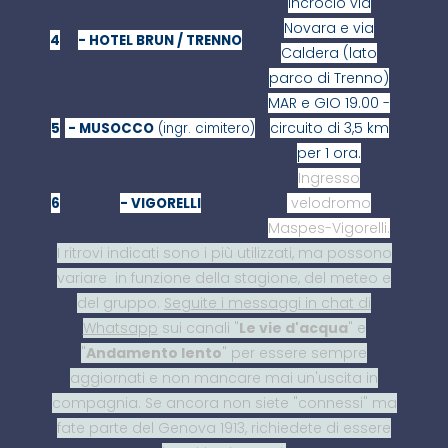
Incrocio via
Novara e via
4
- HOTEL BRUN / TRENNO
Caldera (lato
parco di Trenno)
MAR e GIO 19.00 -
circuito di 3,5 km
5
- MUSOCCO
(ingr. cimitero)
per 1 ora.
Ingresso
velodromo
6
- VIGORELLI
Maspes-Vigorelli.
I ritrovi indicati sono i più utilizzati, ma possono
variare in funzione della stagione, del meteo e
del gruppo.
Seguite i messaggi in chat di
Whatsapp
sui canali "
Le vie d'acqua
" e
"
Andamento lento
" per essere sempre
aggiornati e non mancare mai un'uscita in
compagnia. Se ancora non siete "connessi" ma
fate parte del Genova 1913, richiedete di essere