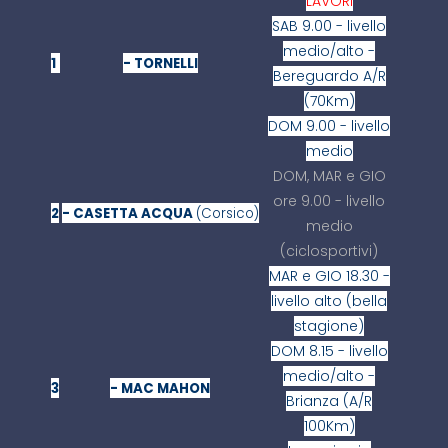
LAVORI
SAB 9.00 - livello
medio/alto -
1
- TORNELLI
Bereguardo A/R
(70Km)
DOM 9.00 - livello
medio
DOM, MAR e GIO
ore 9.00 - livello
2
- CASETTA ACQUA
(Corsico)
medio
(ciclosportivi)
MAR e GIO 18.30 -
livello alto (bella
stagione)
DOM 8.15 - livello
medio/alto -
3
- MAC MAHON
Brianza (A/R
100Km)