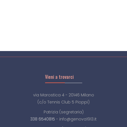
Vieni a trovarci
via Marostica 4 - 20146 Milano
(c/o Tennis Club 5 Pioppi)
Patrizia (segretaria)
338 6540815
- info@genova1913.it