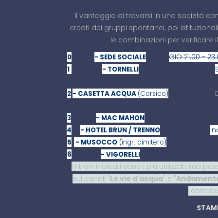
Il vantaggio di trovarsi in una società co
creati dei gruppi spontanei, poi istituzional
le combinazioni per verificare il
GIO 21.00 - 23
0
- SEDE SOCIALE
1
- TORNELLI
2
- CASETTA ACQUA
(Corsico)
3
- MAC MAHON
In
4
- HOTEL BRUN / TRENNO
5
- MUSOCCO
(ingr. cimitero)
6
- VIGORELLI
I ritrovi indicati sono i più utilizzati, ma
sui canali "
Le vie d'acqua
" e "
Andamento
"conness
STAM