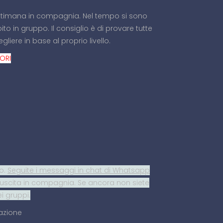
a settimana in compagnia. Nel tempo si sono
ito in gruppo. Il consiglio è di provare tutte
gliere in base al proprio livello.
VORI
po.
Seguite i messaggi in chat di Whatsapp
uscita in compagnia. Se ancora non siete
i gruppi.
azione