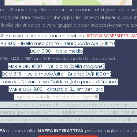
me il Genova è quello di poter uscire quasi tutti i giorni dell
izzati per dare modo anche agli ultimi arrivati di inserirsi da sub
 livello ciclistico dei diversi gruppi e poter successivamente sce
.00 - ritrovo in sede per due chiacchiere
RITROVI SOSPESI PER LA
SAB 9.00 - livello medio/alto - Bereguardo A/R (70Km)
DOM 9.00 - livello medio
DOM, MAR e GIO ore 9.00 - livello medio (ciclosportivi)
MAR e GIO 18.30 - livello alto (bella stagione)
DOM 8.15 - livello medio/alto - Brianza (A/R 100Km)
crocio via Novara e via Caldera (lato parco di Trenno)
MAR e GIO 19.00 - circuito di 3,5 km per 1 ora.
Ingresso velodromo Maspes-Vigorelli.
 possono variare in funzione della stagione, del meteo e del grup
 lento
" per essere sempre aggiornati e non mancare mai un'
i" ma fate parte del Genova 1913, richiedete di essere inseriti ne
PA
o accedi alla
MAPPA INTERATTIVA
per una miglior consult