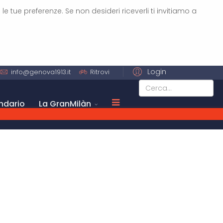
 le tue preferenze. Se non desideri riceverli ti invitiamo a
Login
info@genova1913.it
Ritrovi
ndario
La GranMilàn