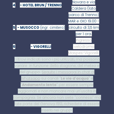
Novara e via
4
- HOTEL BRUN / TRENNO
Caldera (lato
parco di Trenno)
MAR e GIO 19.00 -
circuito di 3,5 km
5
- MUSOCCO
(ingr. cimitero)
per 1 ora.
Ingresso
velodromo
6
- VIGORELLI
Maspes-Vigorelli.
I ritrovi indicati sono i più utilizzati, ma possono
variare in funzione della stagione, del meteo e
del gruppo.
Seguite i messaggi in chat di
Whatsapp
sui canali "
Le vie d'acqua
" e
"
Andamento lento
" per essere sempre
aggiornati e non mancare mai un'uscita in
compagnia. Se ancora non siete "connessi" ma
fate parte del Genova 1913, richiedete di essere
inseriti nei gruppi.