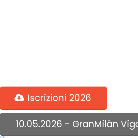
Un ciclismo romantico che
non riesci a toglierti di
dosso,
prendi la bici col 52-42 ...
allora capisci!
Iscrizioni 2026
10.05.2026 - GranMilàn Vig