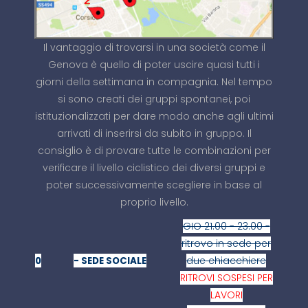
Il vantaggio di trovarsi in una società come il
Genova è quello di poter uscire quasi tutti i
giorni della settimana in compagnia. Nel tempo
si sono creati dei gruppi spontanei, poi
istituzionalizzati per dare modo anche agli ultimi
arrivati di inserirsi da subito in gruppo. Il
consiglio è di provare tutte le combinazioni per
verificare il livello ciclistico dei diversi gruppi e
poter successivamente scegliere in base al
proprio livello.
GIO 21.00 - 23.00 -
ritrovo in sede per
due chiacchiere
0
- SEDE SOCIALE
RITROVI SOSPESI PER
LAVORI