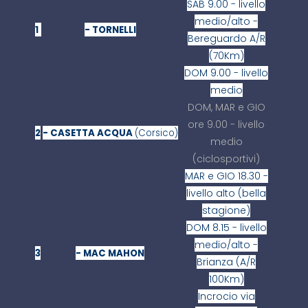
SAB 9.00 - livello
medio/alto -
1
- TORNELLI
Bereguardo A/R
(70Km)
DOM 9.00 - livello
medio
DOM, MAR e GIO
ore 9.00 - livello
2
- CASETTA ACQUA
(Corsico)
medio
(ciclosportivi)
MAR e GIO 18.30 -
livello alto (bella
stagione)
DOM 8.15 - livello
medio/alto -
3
- MAC MAHON
Brianza (A/R
100Km)
Incrocio via