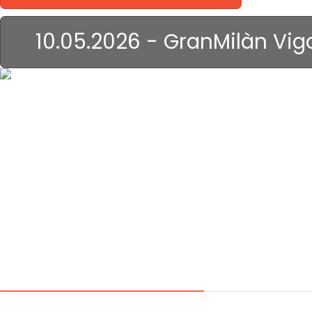
10.05.2026 - GranMilàn Vig
il Genova...
roba anche di
altri tempi!